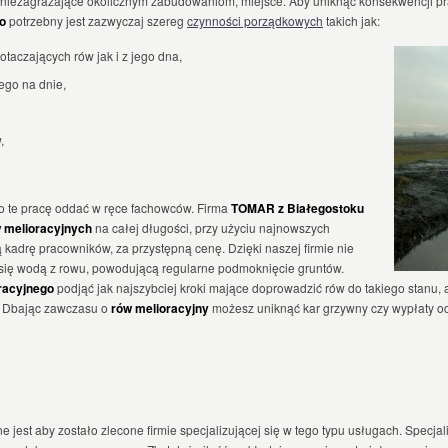
niezagrażające okolicznym zabudowaniom, miejsce. Aby uniknąć konsekwencji p
go
potrzebny jest zazwyczaj szereg
czynności porządkowych
takich jak:
otaczających rów jak i z jego dna,
ego na dnie,
,
to te pracę oddać w ręce fachowców. Firma
TOMAR z Białegostoku
 melioracyjnych
na całej długości, przy użyciu najnowszych
 kadrę pracowników, za przystępną cenę. Dzięki naszej firmie nie
 się wodą z rowu, powodującą regularne podmoknięcie gruntów.
racyjnego
podjąć jak najszybciej kroki mające doprowadzić rów do takiego stanu,
. Dbając zawczasu o
rów melioracyjny
możesz uniknąć kar grzywny czy wypłaty 
e jest aby zostało zlecone firmie specjalizującej się w tego typu usługach. Specjal