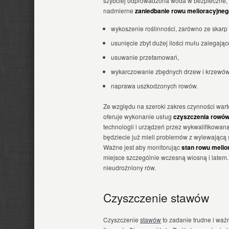
szybciej odprowadzona woda w bezpieczne, 
nadmierne
zaniedbanie rowu melioracyjne
wykoszenie roślinności, zarówno ze skarp 
usunięcie zbyt dużej ilości mułu zalegając
usuwanie przetamowań,
wykarczowanie zbędnych drzew i krzewów
naprawa uszkodzonych rowów.
Ze względu na szeroki zakres czynności war
oferuje wykonanie usług
czyszczenia rowów
technologii i urządzeń przez wykwalifikowaną
będziecie już mieli problemów z wylewającą
Ważne jest aby monitorując
stan rowu melio
miejsce szczególnie wczesną wiosną i latem
nieudrożniony rów.
Czyszczenie stawów
Czyszczenie
stawów
to zadanie trudne i ważn