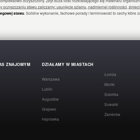
e kompleksowo oczyszczony. Zbyt duża ilość rozkładającego się materiału organi
zy oczyszczaniu stawu zaliczamy: usunięcie szlamu, nadmiernej roślinności, śmiec
rzegowej stawu
. Solidne wykonanie, fachowe porady i terminowość to cechy które 
AS ZNAJOMYM
DZIAŁAMY W MIASTACH
Łomża
Warszawa
Mońki
Lublin
Sokółka
Augustów
Suwałki
Grajewo
Zambrów
Hajnówka