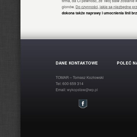
firma, da Ci pewność, że Twój staw zostani
glonów.
Do czynności, jakie są niezbędne pr
dokona także naprawy i umocnienia linii b
DANE KONTAKTOWE
POLEĆ N
TOMAR – Tomasz Kozłowski
Tel:
600 659 314
Email:
wykopstaw@wp.pl