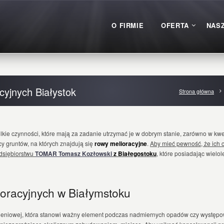
O FIRMIE
OFERTA
NASZ
cyjnych Białystok
Strona główna
lkie czynności, które mają za zadanie utrzymać je w dobrym stanie, zarówno w kwest
cy gruntów, na których znajdują się
rowy melioracyjne
.
Aby mieć pewność, że ich 
edsiębiorstwu
TOMAR Tomasz Kozłowski
z Białegostoku
,
które posiadając wielol
oracyjnych w Białymstoku
ieniowej, która stanowi ważny element podczas nadmiernych opadów czy występowa