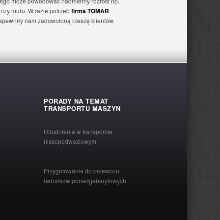
cznego może powodować nadmierny rozrost np.
i czy mułu
. W razie potrzeb
firma TOMAR
zapewniły nam zadowoloną rzeszę klientów.
PORADY NA TEMAT
TRANSPORTU MASZYN
Utrudnienia w transporcie
niskopodwoziowym
Przygotowania do przewozu
ładunków ponadgabarytowych