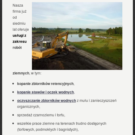
Nasza
firma już
od
siedmiu
lat oferuje
usługi z
zakresu
robót
ziemnych
, w tym:
kopanie
zbiorników retencyjnych
,
kopanie stawów i oczek wodnych
,
oczyszczanie zbiorników wodnych
z mułu i zanieczyszczeń
organicznych,
sprzedaż czarnoziemu i torfu,
wszelkie prace ziemne na terenach trudno dostępnych
(torfowych, podmokłych i bagnistych),