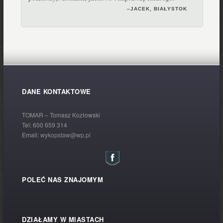
–JACEK, BIAŁYSTOK
–PAWEŁ S., NIEWODNICA KOŚCIELA
DANE KONTAKTOWE
–ANIA, ZAMBRÓW
TOMAR – Tomasz Kozłowski
Tel:
600 659 314
Email:
wykopstaw@wp.pl
POLEĆ NAS ZNAJOMYM
DZIAŁAMY W MIASTACH