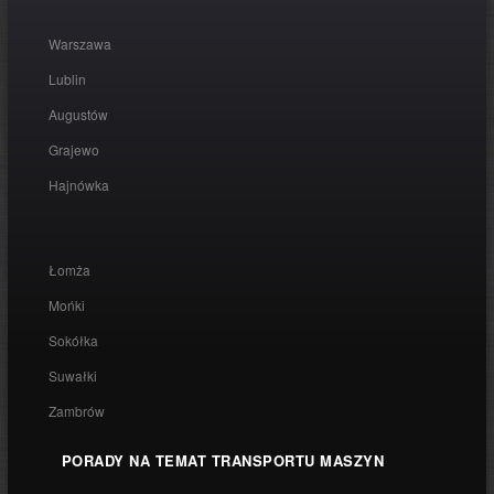
Warszawa
Lublin
Augustów
Grajewo
Hajnówka
Łomża
Mońki
Sokółka
Suwałki
Zambrów
PORADY NA TEMAT TRANSPORTU MASZYN