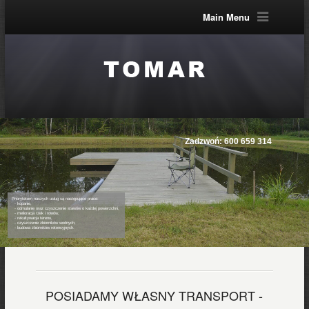
Main Menu
Zadzwoń: 600 659 314 

Priorytetem naszych usług są następujące prace: 

  - kopanie, 

  - odmulanie oraz czyszczenie stawów o każdej powierzchni, 

  - melioracja rzek i rowów, 

  - rekultywacja terenu, 

  - czyszczenie zbiorników wodnych, 

  - budowa zbiorników retencyjnych. 

POSIADAMY WŁASNY TRANSPORT -