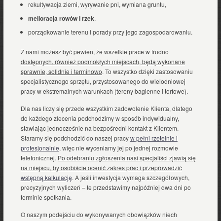
rekultywacja ziemi, wyrywanie pni, wymiana gruntu,
melioracja rowów i rzek
,
porządkowanie terenu i porady przy jego zagospodarowaniu.
Z nami możesz być pewien, że
wszelkie prace w trudno
dostępnych, również podmokłych miejscach, będą wykonane
sprawnie, solidnie i terminowo
. To wszystko dzięki zastosowaniu
specjalistycznego sprzętu, przystosowanego do wielodniowej
pracy w ekstremalnych warunkach (tereny bagienne i torfowe).
Dla nas liczy się przede wszystkim zadowolenie Klienta, dlatego
do każdego zlecenia podchodzimy w sposób indywidualny,
stawiając jednocześnie na bezpośredni kontakt z Klientem.
Staramy się podchodzić do naszej pracy
w pełni rzetelnie i
profesjonalnie
, więc nie wyceniamy jej po jednej rozmowie
telefonicznej.
Po odebraniu zgłoszenia nasi specjaliści zjawią się
na miejscu, by osobiście ocenić zakres prac i przeprowadzić
wstępną kalkulację
. A jeśli inwestycja wymaga szczegółowych,
precyzyjnych wyliczeń – te przedstawimy najpóźniej dwa dni po
terminie spotkania.
O naszym podejściu do wykonywanych obowiązków niech