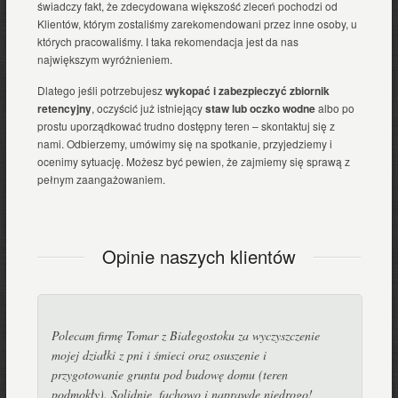
świadczy fakt, że zdecydowana większość zleceń pochodzi od
Klientów, którym zostaliśmy zarekomendowani przez inne osoby, u
których pracowaliśmy. I taka rekomendacja jest da nas
największym wyróżnieniem.
Dlatego jeśli potrzebujesz
wykopać i zabezpieczyć zbiornik
retencyjny
, oczyścić już istniejący
staw lub oczko wodne
albo po
prostu uporządkować trudno dostępny teren – skontaktuj się z
nami. Odbierzemy, umówimy się na spotkanie, przyjedziemy i
ocenimy sytuację. Możesz być pewien, że zajmiemy się sprawą z
pełnym zaangażowaniem.
Opinie naszych klientów
Polecam firmę Tomar z Białegostoku za wyczyszczenie
mojej działki z pni i śmieci oraz osuszenie i
przygotowanie gruntu pod budowę domu (teren
podmokły). Solidnie, fachowo i naprawdę niedrogo!