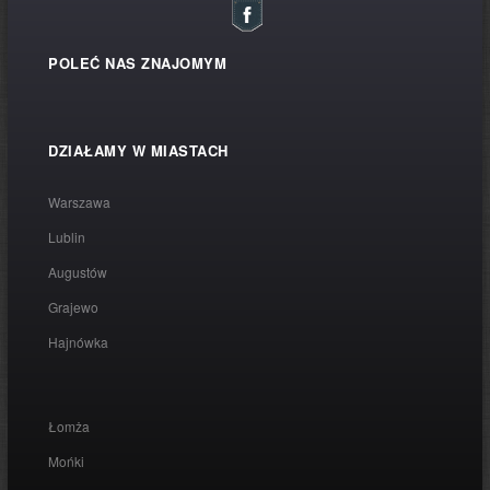
POLEĆ NAS ZNAJOMYM
DZIAŁAMY W MIASTACH
Warszawa
Lublin
Augustów
Grajewo
Hajnówka
Łomża
Mońki