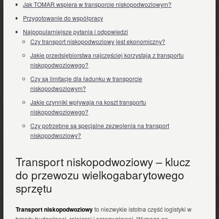
Jak TOMAR wspiera w transporcie niskopodwoziowym?
Przygotowanie do współpracy
Najpopularniejsze pytania i odpowiedzi
Czy transport niskopodwoziowy jest ekonomiczny?
Jakie przedsiębiorstwa najczęściej korzystają z transportu
niskopodwoziowego?
Czy są limitacje dla ładunku w transporcie
niskopodwoziowym?
Jakie czynniki wpływają na koszt transportu
niskopodwoziowego?
Czy potrzebne są specjalne zezwolenia na transport
niskopodwoziowy?
Transport niskopodwoziowy – klucz
do przewozu wielkogabarytowego
sprzętu
Transport niskopodwoziowy
to niezwykle istotna część logistyki w
branży budowlanej, rolniczej i przemysłowej. Wymaga on