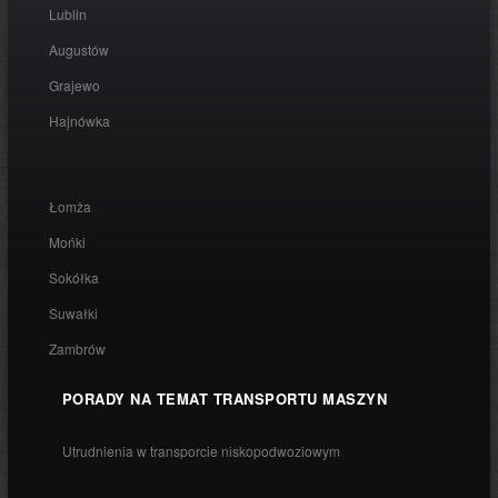
Lublin
Augustów
Grajewo
Hajnówka
Łomża
Mońki
Sokółka
Suwałki
Zambrów
PORADY NA TEMAT TRANSPORTU MASZYN
Utrudnienia w transporcie niskopodwoziowym