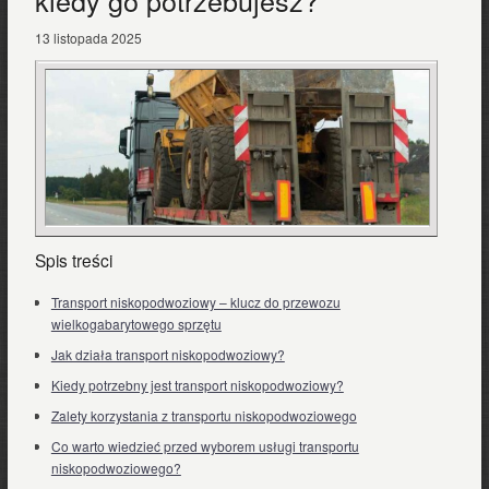
kiedy go potrzebujesz?
13 listopada 2025
Spis treści
Transport niskopodwoziowy – klucz do przewozu
wielkogabarytowego sprzętu
Jak działa transport niskopodwoziowy?
Kiedy potrzebny jest transport niskopodwoziowy?
Zalety korzystania z transportu niskopodwoziowego
Co warto wiedzieć przed wyborem usługi transportu
niskopodwoziowego?