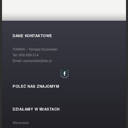
DANE KONTAKTOWE
TOMAR – Tomasz Kozłowski
Tel:
600 659 314
Email:
wykopstaw@wp.pl
POLEĆ NAS ZNAJOMYM
DZIAŁAMY W MIASTACH
Warszawa