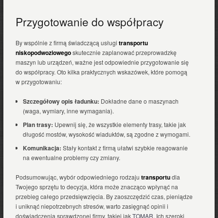
Przygotowanie do współpracy
By wspólnie z firmą świadczącą usługi
transportu
niskopodwoziowego
skutecznie zaplanować przeprowadzkę
maszyn lub urządzeń, ważne jest odpowiednie przygotowanie się
do współpracy. Oto kilka praktycznych wskazówek, które pomogą
w przygotowaniu:
Szczegółowy opis ładunku:
Dokładne dane o maszynach
(waga, wymiary, inne wymagania).
Plan trasy:
Upewnij się, że wszystkie elementy trasy, takie jak
długość mostów, wysokość wiaduktów, są zgodne z wymogami.
Komunikacja:
Stały kontakt z firmą ułatwi szybkie reagowanie
na ewentualne problemy czy zmiany.
Podsumowując, wybór odpowiedniego rodzaju
transportu
dla
Twojego sprzętu to decyzja, która może znacząco wpłynąć na
przebieg całego przedsięwzięcia. By zaoszczędzić czas, pieniądze
i uniknąć niepotrzebnych stresów, warto zasięgnąć opinii i
doświadczenia sprawdzonej firmy, takiej jak
TOMAR
. Ich szeroki